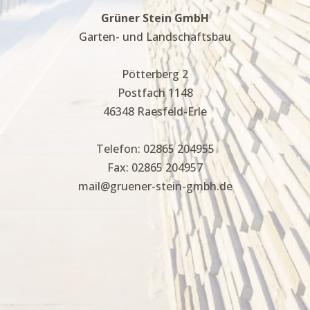
Grüner Stein GmbH
Garten- und Landschaftsbau
Pötterberg 2
Postfach 1148
46348 Raesfeld-Erle
Telefon: 02865 204955
Fax: 02865 204957
mail@gruener-stein-gmbh.de